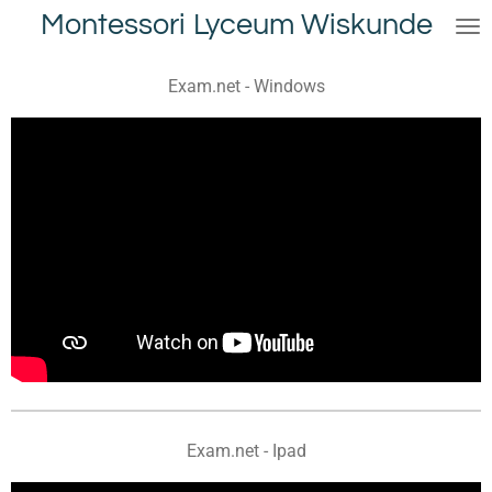
Montessori Lyceum Wiskunde
Ga
direct
naar
Exam.net - Windows
de
hoofdinhoud
Exam.net - Ipad