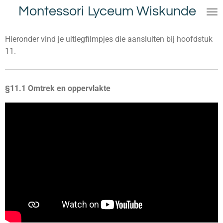
Montessori Lyceum Wiskunde
Ga
direct
naar
Hieronder vind je uitlegfilmpjes die aansluiten bij hoofdstuk
de
11.
hoofdinhoud
§11.1 Omtrek en oppervlakte