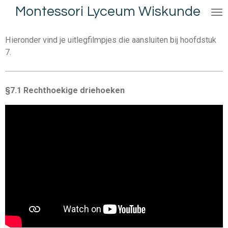
Montessori Lyceum Wiskunde
Ga
direct
naar
Hieronder vind je uitlegfilmpjes die aansluiten bij hoofdstuk
de
7.
hoofdinhoud
§7.1 Rechthoekige driehoeken